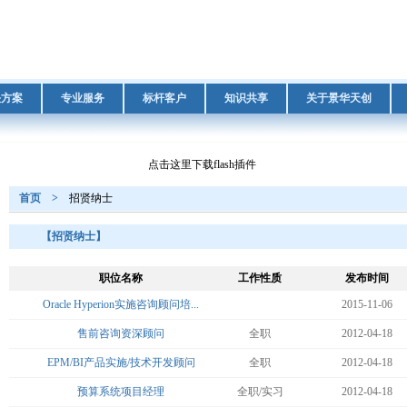
决方案
专业服务
标杆客户
知识共享
关于景华天创
点击这里下载flash插件
首页
>
招贤纳士
【招贤纳士】
职位名称
工作性质
发布时间
Oracle Hyperion实施咨询顾问培...
2015-11-06
售前咨询资深顾问
全职
2012-04-18
EPM/BI产品实施/技术开发顾问
全职
2012-04-18
预算系统项目经理
全职/实习
2012-04-18