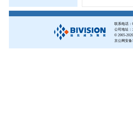
联系电话：010
公司地址：北
©
2005-
京公网安备110