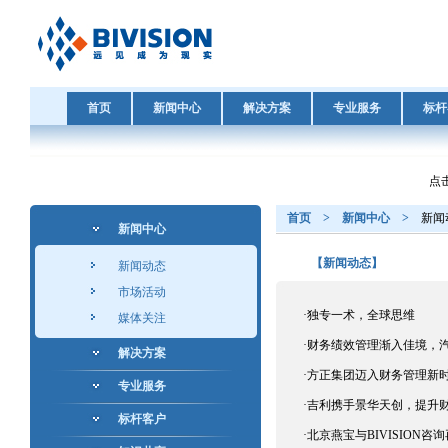
首页
新闻中心
解决方案
专业服务
标杆
点击
首页
>
新闻中心
>
新闻
新闻中心
【新闻动态】
新闻动态
市场活动
·
独专一术，全球思维
媒体关注
·
财务绩效管理渐入佳境，
解决方案
·
方正集团迈入财务管理新
专业服务
·
吉利携手景华天创，提升
标杆客户
·
北京燕宝与BIVISION咨